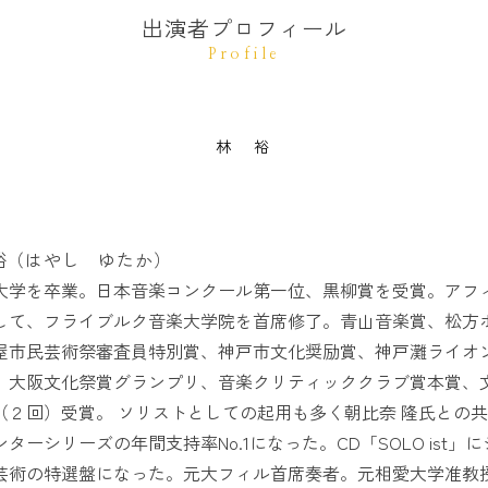
出演者プロフィール
Profile
林 裕
裕（はやし ゆたか）
大学を卒業。日本音楽コンクール第一位、黒柳賞を受賞。アフ
して、フライブルク音楽大学院を首席修了。青山音楽賞、松方
屋市民芸術祭審査員特別賞、神戸市文化奨励賞、神戸灘ライオ
、大阪文化祭賞グランプリ、音楽クリティッククラブ賞本賞、
（２回）受賞。 ソリストとしての起用も多く朝比奈 隆氏との
ターシリーズの年間支持率No.1になった。CD「SOLO ist
芸術の特選盤になった。元大フィル首席奏者。元相愛大学准教