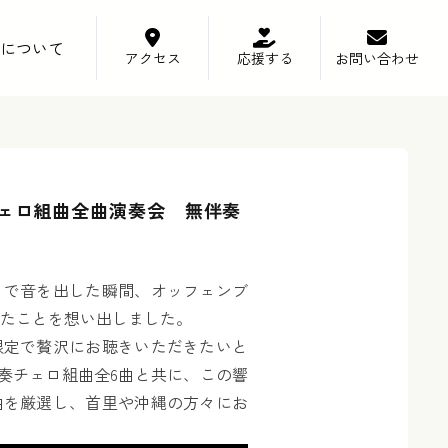
について
アクセス
応援する
お問い合わせ
チェロ組曲全曲演奏会 無伴奏
』で音を出した瞬間、オッフェンブ
たことを想い出しました。
限定で贅沢にお聴きいただきたいと
伴奏チェロ組曲全6曲と共に、この響
曲を厳選し、首里や沖縄の方々にお