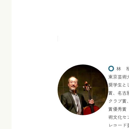
林 
東京芸術
奨学生と
賞、名古
クラブ賞
賞優秀賞
術文化セン
レコード