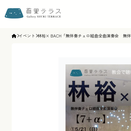
ギャラリー首里テラス | gallery SHURI TERRACE
イベント
林裕× BACH「無伴奏チェロ組曲全曲演奏会 無伴