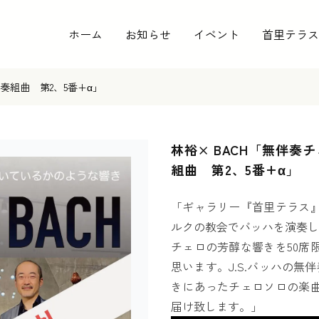
ホーム
お知らせ
イベント
首里テラス
奏組曲 第2、5番+α」
林裕× BACH「無伴奏
組曲 第2、5番+α」
「ギャラリー『首里テラス
ルクの教会でバッハを演奏し
チェロの芳醇な響きを50席
思います。J.S.バッハの無
きにあったチェロソロの楽
届け致します。」