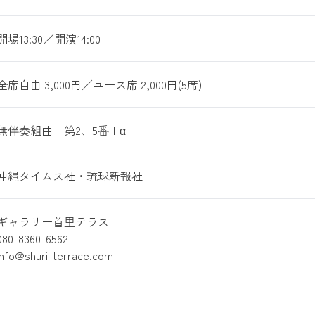
開場13:30／開演14:00
全席自由 3,000円／ユース席 2,000円(5席)
無伴奏組曲 第2、5番+α
沖縄タイムス社・琉球新報社
ギャラリー首里テラス
080-8360-6562
info@shuri-terrace.com