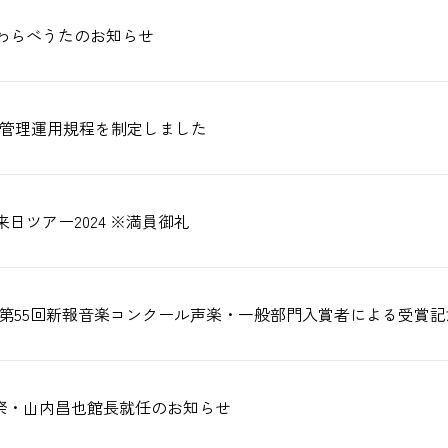
わらべうたのお知らせ
管理運用規程を制定しました
日ツアー2024 ※満員御礼
第55回新報音楽コンクール声楽・一般部門入賞者による受賞
至祭・山内昌也館長就任のお知らせ