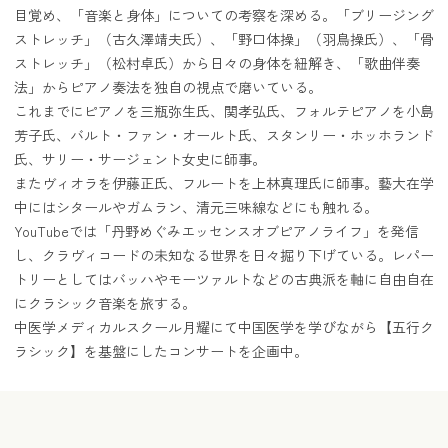
目覚め、「音楽と身体」についての考察を深める。「ブリージング
ストレッチ」（古久澤靖夫氏）、「野口体操」（羽鳥操氏）、「骨
ストレッチ」（松村卓氏）から日々の身体を紐解き、「歌曲伴奏
法」からピアノ奏法を独自の視点で磨いている。
これまでにピアノを三瓶弥生氏、関孝弘氏、フォルテピアノを小島
芳子氏、バルト・ファン・オールト氏、スタンリー・ホッホランド
氏、サリー・サージェント女史に師事。
またヴィオラを伊藤正氏、フルートを上林真理氏に師事。藝大在学
中にはシタールやガムラン、清元三味線などにも触れる。
YouTubeでは「丹野めぐみエッセンスオブピアノライフ」を発信
し、クラヴィコードの未知なる世界を日々掘り下げている。レパー
トリーとしてはバッハやモーツァルトなどの古典派を軸に自由自在
にクラシック音楽を旅する。
中医学メディカルスクール月耀にて中国医学を学びながら【五行ク
ラシック】を基盤にしたコンサートを企画中。