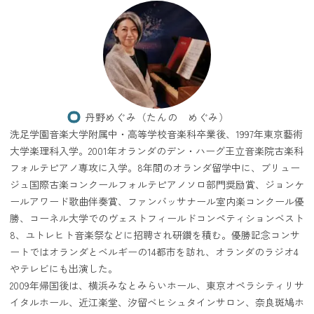
丹野めぐみ（たんの めぐみ）
洗足学園音楽大学附属中・高等学校音楽科卒業後、1997年東京藝術
大学楽理科入学。2001年オランダのデン・ハーグ王立音楽院古楽科
フォルテピアノ専攻に入学。8年間のオランダ留学中に、ブリュー
ジュ国際古楽コンクールフォルテピアノソロ部門奨励賞、ジョンケ
ールアワード歌曲伴奏賞、ファンバッサナール室内楽コンクール優
勝、コーネル大学でのヴェストフィールドコンペティションベスト
8、ユトレヒト音楽祭などに招聘され研鑽を積む。優勝記念コンサ
ートではオランダとベルギーの14都市を訪れ、オランダのラジオ4
やテレビにも出演した。
2009年帰国後は、横浜みなとみらいホール、東京オペラシティリサ
イタルホール、近江楽堂、汐留ベヒシュタインサロン、奈良斑鳩ホ