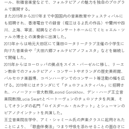
ール、秋篠音楽堂などで、フォルテピアノの魅力を独自のプログラ
ムで展開する。
また2015年から2017年まで中国国内の音楽教育やフェスティバルに
も招聘され、香港電台での録音（堀江はるよ氏の作品）や蘭州や四
川、上海、寧波、紹興などのコンサートホールにてミヒャエル・ツ
ァルカ博士との演奏会に出演した。
2013年からは地元大田区にて蒲田ロータリークラブ主催の小学生に
向けた音楽会や「大田六郷フォルテピアノフェスタ」などを継続し
て開催した。
2015年からはヨーロッパの拠点をスイス・バーゼルに移し、リーエ
ン教会でのフォルテピアノ・コンサートやオランダの歴史美術館、
バルセロナ楽器博、コペンハーゲンでのコンサート等活動の幅を広
げる。2019年にはオランダにて「チェロフェスティバル」に招聘さ
れ、ハノーファー音大教授Leonid Gorokhov、デン・ハーグ王立音
楽院教授Lucia Swartとベートーヴェンのチェロソナタを共演、そ
してオランダの名門「ロイスダール・カルテット」とシューマンの
ピアノクインテットを共演した。
王立音楽院在学中、アミ・シャミール氏の声楽クラスに起用された
ことにより、「歌曲伴奏法」つまり呼吸を添わせることの面白さに