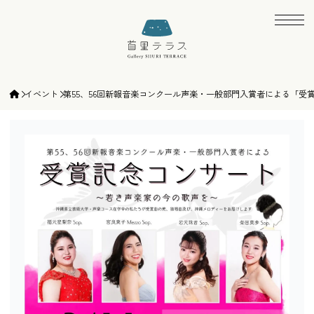
ギャラリー首里テラス | gallery SHURI TE
イベント
第55、56回新報音楽コンクール声楽・一般部門入賞者による「受