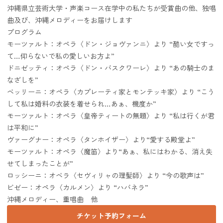
沖縄県立芸術大学・声楽コース在学中の私たちが受賞曲の他、独唱
曲及び、沖縄メロディーをお届けします
プログラム
モーツァルト：オペラ〈ドン・ジョヴァンニ〉より “酷い女ですっ
て…仰らないで私の愛しいお方よ”
ドニゼッティ：オペラ〈ドン・バスクワーレ〉より “あの騎士のま
なざしを”
ベッリーニ：オペラ〈カプレーティ家とモンテッキ家〉より “こう
して私は婚料の衣装を着せられ…あぁ、機度か”
モーツァルト：オペラ〈皇帝ティートの無題〉より “私は行くが君
は平和に”
ヴァーグナー：オペラ〈タンホイザー〉より“愛する殿堂よ”
モーツァルト：オペラ〈魔笛〉より“あぁ、私にはわかる、消え失
せてしまったことが”
ロッシーニ：オベラ〈セヴィリャの理髪師〉より “今の歌声は”
ビゼー：オペラ〈カルメン〉より “ハバネラ”
沖縄メロディー、重唱曲 他
チケット予約フォーム