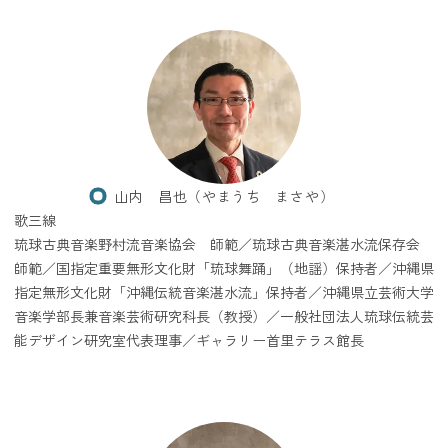
山内 昌也（やまうち まさや）
歌三線
琉球古典音楽野村流音楽協会 師範／琉球古典音楽湛水流保存会
師範／国指定重要無形文化財「琉球舞踊」（地謡）保持者／沖縄県
指定無形文化財「沖縄伝統音楽湛水流」保持者／沖縄県立芸術大学
音楽学部長兼音楽芸術研究科長（教授）／一般社団法人琉球伝統芸
能デザイン研究室代表理事／ギャラリー首里テラス館長