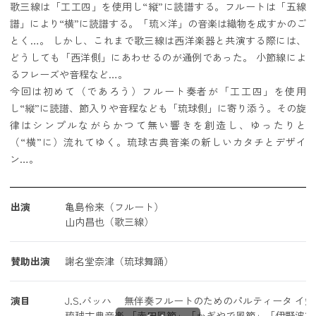
歌三線は「工工四」を使用し“縦”に読譜する。フルートは「五線
譜」により“横”に読譜する。「琉×洋」の音楽は織物を成すかのご
とく…。 しかし、これまで歌三線は西洋楽器と共演する際には、
どうしても「西洋側」にあわせるのが通例であった。 小節線によ
るフレーズや音程など…。
今回は初めて（であろう）フルート奏者が「工工四」を使用
し“縦”に読譜、節入りや音程なども「琉球側」に寄り添う。その旋
律はシンプルながらかつて無い響きを創造し、ゆったりと
（“横”に）流れてゆく。琉球古典音楽の新しいカタチとデザイ
ン…。
出演
亀島伶来（フルート）
山内昌也（歌三線）
賛助出演
謝名堂奈津（琉球舞踊）
演目
J.S.バッハ 無伴奏フルートのためのパルティータ イ短
琉球古典音楽 「赤田風節」「かぎやで風節」「伊野波