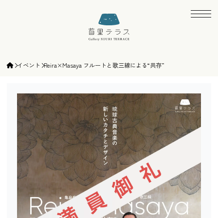
ギャラリー首里テラス | gallery SHURI TE
イベント
Reira×Masaya フルートと歌三線による“共存”