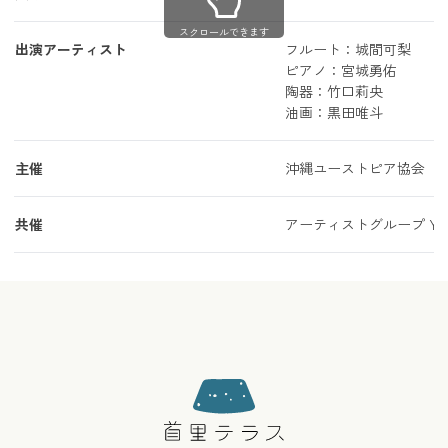
スクロールできます
出演アーティスト
フルート：城間可梨
ピアノ：宮城勇佑
陶器：竹口莉央
油画：黒田唯斗
主催
沖縄ユーストピア協会
共催
アーティストグループ Yui A