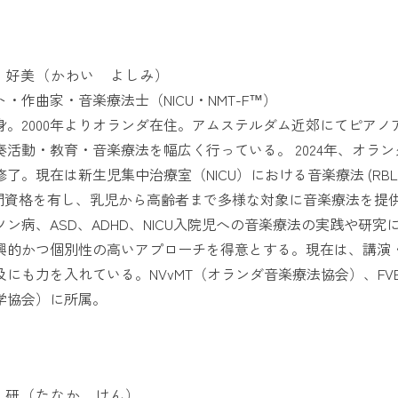
 好美（かわい よしみ）
・作曲家・音楽療法士（NICU・NMT-F™）
。2000年よりオランダ在住。アムステルダム近郊にてピアノアカデミー
奏活動・教育・音楽療法を幅広く行っている。 2024年、オランダ
了。現在は新生児集中治療室（NICU）における音楽療法 (RBL)
専門資格を有し、乳児から高齢者まで多様な対象に音楽療法を提
ソン病、ASD、ADHD、NICU入院児への音楽療法の実践や研
興的かつ個別性の高いアプローチを得意とする。現在は、講演
及にも力を入れている。NVvMT（オランダ音楽療法協会）、FV
学協会）に所属。
 研（たなか けん）