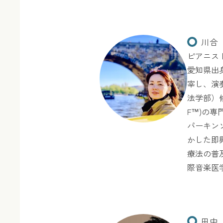
川合
ピアニスト
愛知県出身
宰し、演
法学部）修
F™)の
パーキン
かした即
療法の普
際音楽医
田中