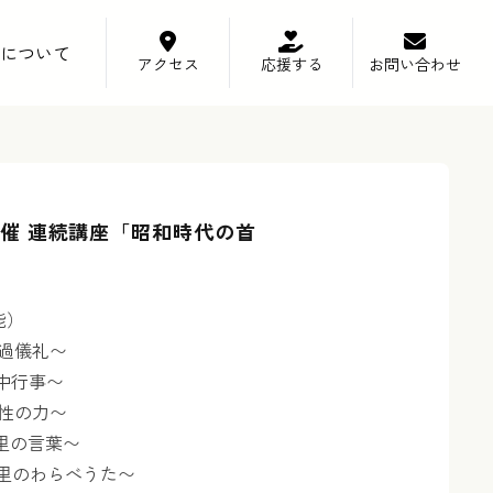
について
アクセス
応援する
お問い合わせ
催 連続講座「昭和時代の首
能）
〜通過儀礼〜
〜年中行事〜
〜女性の力〜
〜首里の言葉〜
 〜首里のわらべうた〜