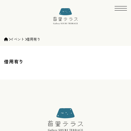
ギャラリー首里テラス | gallery SHURI TE
イベント
借用有り
借用有り