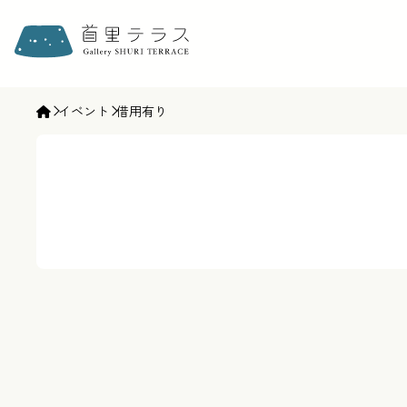
ギャラリー首里テラス | gallery SHURI TERRACE
イベント
借用有り