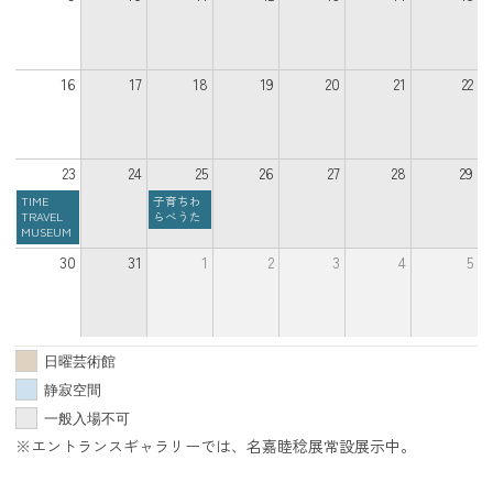
16
17
18
19
20
21
22
23
24
25
26
27
28
29
TIME
子育ちわ
TRAVEL
らべうた
MUSEUM
30
31
1
2
3
4
5
日曜芸術館
静寂空間
一般入場不可
※エントランスギャラリーでは、名嘉睦稔展常設展示中。